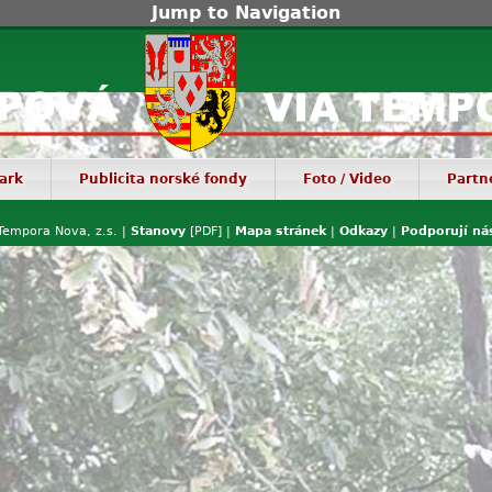
Jump to Navigation
ark
Publicita norské fondy
Foto / Video
Partn
Tempora Nova, z.s. |
Stanovy
[PDF] |
Mapa stránek
|
Odkazy
|
Podporují ná