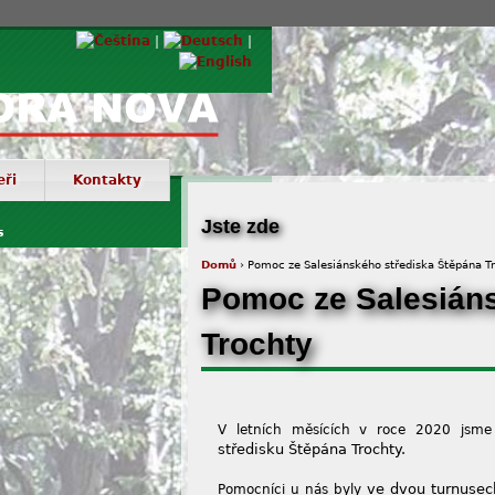
eři
Kontakty
© Via
Jste zde
s
Domů
› Pomoc ze Salesiánského střediska Štěpána T
Pomoc ze Salesiáns
Trochty
V letních měsících v roce 2020 jsme
středisku Štěpána Trochty.
ve dvou turnusec
Pomocníci u nás byly