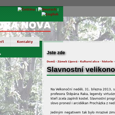
eři
Kontakty
© Via
Jste zde
s
Domů
›
Zámek Lipová
›
Kulturní akce - historie
›
Slavnostní velikono
Na Velkonoční neděli, 31. března 2013, s
profesora Štěpána Raka, legendy virtuóz
kteří zcela zaplnili kostel. Slavnostní p
slovo pronesl i arciděkan Procházka z ne
Jediným negativem tak bylo mrazivé zimn