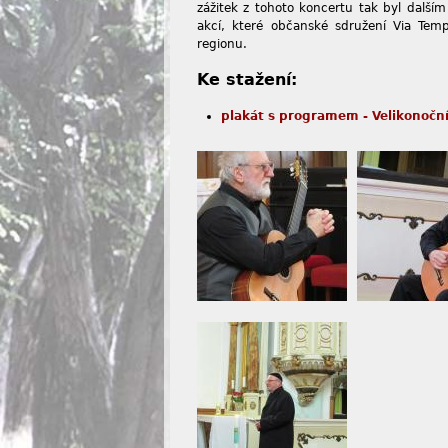
zážitek z tohoto koncertu tak byl dalš
akcí, které občanské sdružení Via Tem
regionu.
Ke stažení:
plakát s programem - Velikonočn