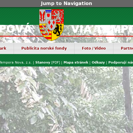
Jump to Navigation
ark
Publicita norské fondy
Foto / Video
Partn
Tempora Nova, z.s. |
Stanovy
[PDF] |
Mapa stránek
|
Odkazy
|
Podporují ná