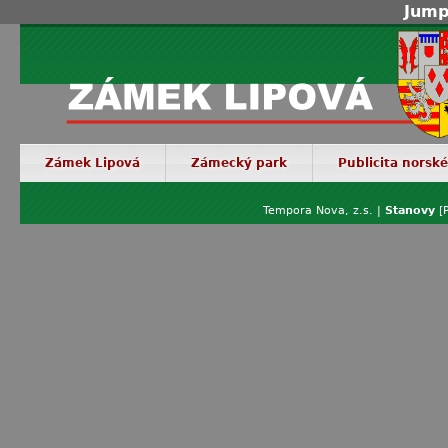
Jump
Zámek Lipová
Zámecký park
Publicita norsk
Tempora Nova, z.s. |
Stanovy
[P