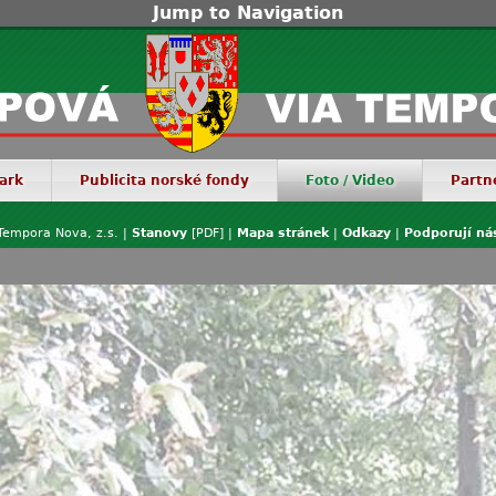
Jump to Navigation
ark
Publicita norské fondy
Foto / Video
Partn
Tempora Nova, z.s. |
Stanovy
[PDF] |
Mapa stránek
|
Odkazy
|
Podporují ná