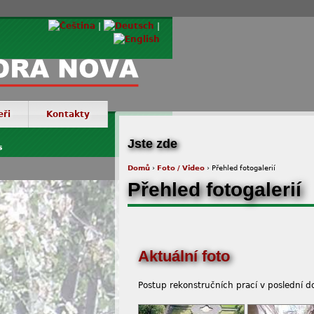
eři
Kontakty
© Via
Jste zde
s
Domů
›
Foto / Video
› Přehled fotogalerií
Přehled fotogalerií
Aktuální foto
Postup rekonstručních prací v poslední d